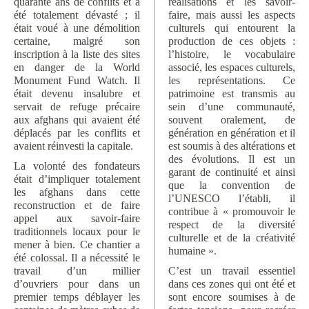
quarante ans de conflits et a
réalisations et les savoir-
été totalement dévasté ; il
faire, mais aussi les aspects
était voué à une démolition
culturels qui entourent la
certaine, malgré son
production de ces objets :
inscription à la liste des sites
l’histoire, le vocabulaire
en danger de la World
associé, les espaces culturels,
Monument Fund Watch. Il
les représentations. Ce
était devenu insalubre et
patrimoine est transmis au
servait de refuge précaire
sein d’une communauté,
aux afghans qui avaient été
souvent oralement, de
déplacés par les conflits et
génération en génération et il
avaient réinvesti la capitale.
est soumis à des altérations et
des évolutions. Il est un
La volonté des fondateurs
garant de continuité et ainsi
était d’impliquer totalement
que la convention de
les afghans dans cette
l’UNESCO l’établi, il
reconstruction et de faire
contribue à « promouvoir le
appel aux savoir-faire
respect de la diversité
traditionnels locaux pour le
culturelle et de la créativité
mener à bien. Ce chantier a
humaine ».
été colossal. Il a nécessité le
travail d’un millier
C’est un travail essentiel
d’ouvriers pour dans un
dans ces zones qui ont été et
premier temps déblayer les
sont encore soumises à de