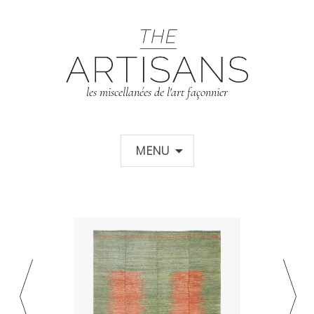
T
les miscellanées de l'art façonnier
Aller au contenu principal
MENU