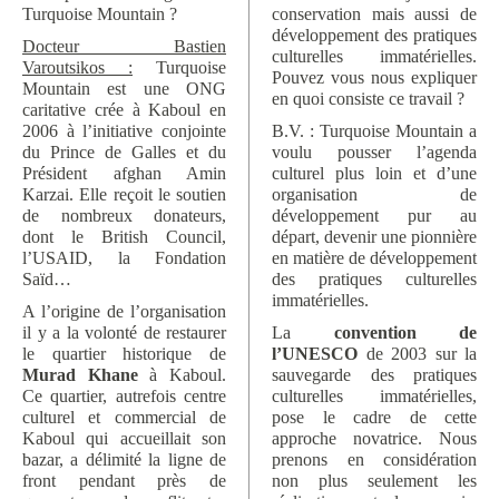
Turquoise Mountain ?
conservation mais aussi de
développement des pratiques
Docteur Bastien
culturelles immatérielles.
Varoutsikos :
Turquoise
Pouvez vous nous expliquer
Mountain est une ONG
en quoi consiste ce travail ?
caritative crée à Kaboul en
2006 à l’initiative conjointe
B.V. : Turquoise Mountain a
du Prince de Galles et du
voulu pousser l’agenda
Président afghan Amin
culturel plus loin et d’une
Karzai. Elle reçoit le soutien
organisation de
de nombreux donateurs,
développement pur au
dont le British Council,
départ, devenir une pionnière
l’USAID, la Fondation
en matière de développement
Saïd…
des pratiques culturelles
immatérielles.
A l’origine de l’organisation
il y a la volonté de restaurer
La
convention de
le quartier historique de
l’UNESCO
de 2003 sur la
Murad Khane
à Kaboul.
sauvegarde des pratiques
Ce quartier, autrefois centre
culturelles immatérielles,
culturel et commercial de
pose le cadre de cette
Kaboul qui accueillait son
approche novatrice. Nous
bazar, a délimité la ligne de
prenons en considération
front pendant près de
non plus seulement les