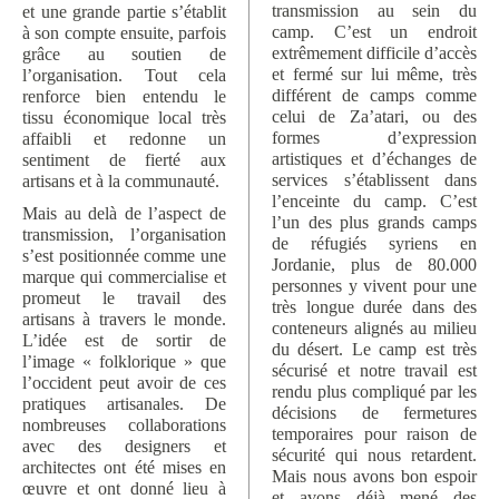
transmission au sein du
et une grande partie s’établit
camp. C’est un endroit
à son compte ensuite, parfois
extrêmement difficile d’accès
grâce au soutien de
et fermé sur lui même, très
l’organisation. Tout cela
différent de camps comme
renforce bien entendu le
celui de Za’atari, ou des
tissu économique local très
formes d’expression
affaibli et redonne un
artistiques et d’échanges de
sentiment de fierté aux
services s’établissent dans
artisans et à la communauté.
l’enceinte du camp. C’est
Mais au delà de l’aspect de
l’un des plus grands camps
transmission, l’organisation
de réfugiés syriens en
s’est positionnée comme une
Jordanie, plus de 80.000
marque qui commercialise et
personnes y vivent pour une
promeut le travail des
très longue durée dans des
artisans à travers le monde.
conteneurs alignés au milieu
L’idée est de sortir de
du désert. Le camp est très
l’image « folklorique » que
sécurisé et notre travail est
l’occident peut avoir de ces
rendu plus compliqué par les
pratiques artisanales. De
décisions de fermetures
nombreuses collaborations
temporaires pour raison de
avec des designers et
sécurité qui nous retardent.
architectes ont été mises en
Mais nous avons bon espoir
œuvre et ont donné lieu à
et avons déjà mené des