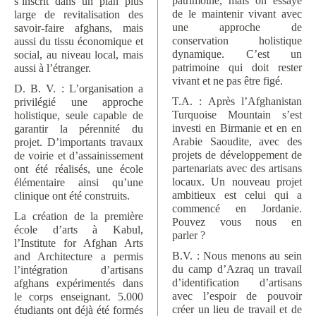
patrimoine, mais on essaye
s’inscrit dans un plan plus
de le maintenir vivant avec
large de revitalisation des
une approche de
savoir-faire afghans, mais
conservation holistique
aussi du tissu économique et
dynamique. C’est un
social, au niveau local, mais
patrimoine qui doit rester
aussi à l’étranger.
vivant et ne pas être figé.
D. B. V. : L’organisation a
T.A. : Après l’Afghanistan
privilégié une approche
Turquoise Mountain s’est
holistique, seule capable de
investi en Birmanie et en en
garantir la pérennité du
Arabie Saoudite, avec des
projet. D’importants travaux
projets de développement de
de voirie et d’assainissement
partenariats avec des artisans
ont été réalisés, une école
locaux. Un nouveau projet
élémentaire ainsi qu’une
ambitieux est celui qui a
clinique ont été construits.
commencé en Jordanie.
La création de la première
Pouvez vous nous en
école d’arts à Kabul,
parler ?
l’Institute for Afghan Arts
B.V. : Nous menons au sein
and Architecture a permis
du camp d’Azraq un travail
l’intégration d’artisans
d’identification d’artisans
afghans expérimentés dans
avec l’espoir de pouvoir
le corps enseignant. 5.000
créer un lieu de travail et de
étudiants ont déjà été formés