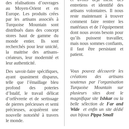
des réalisations d’ouvrages
entretiens et identifié des
au Moyen-Orient et en
artisans volontaires. Il nous
Europe. Les produits crées
reste maintenant à trouver
par les artisans associés à
comment faire rentrer les
Turquoise Mountain sont
matériaux et de l’équipement
distribués dans des concept
dont nous avons besoin pour
stores haut de gamme du
qu’ils puissent travailler,
monde entier. Ils sont
mais nous sommes confiants,
recherchés pour leur unicité,
il faut être persistant et
la maitrise des artisans-
patient.
créateurs, leur modernité et
leur authenticité.
Vous pouvez découvrir les
Des savoir-faire spécifiques,
créations des artisans
ayant quasiment disparus,
soutenus par l’organisation
telle que l’émaillage bleu
Turquoise Mountain sur
profond des poteries
plusieurs sites dont le
d’Istalif, le travail délicat
magnifique site
Ishkar
ou la
d’orfèvrerie et de sertissage
belle sélection de
Far and
de pierres précieuses et semi
Wide
et enfin un site dédié
précieuses, acquièrent une
aux bijoux
Pippa Small
nouvelle notoriété à travers
le monde.