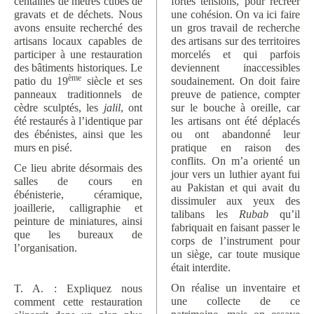
centaines de mètres cubes de
fortes tensions, pour recréer
gravats et de déchets. Nous
une cohésion. On va ici faire
avons ensuite recherché des
un gros travail de recherche
artisans locaux capables de
des artisans sur des territoires
participer à une restauration
morcelés et qui parfois
des bâtiments historiques. Le
deviennent inaccessibles
ème
patio du 19
siècle et ses
soudainement. On doit faire
panneaux traditionnels de
preuve de patience, compter
cèdre sculptés, les
jalil
, ont
sur le bouche à oreille, car
été restaurés à l’identique par
les artisans ont été déplacés
des ébénistes, ainsi que les
ou ont abandonné leur
murs en pisé.
pratique en raison des
conflits. On m’a orienté un
Ce lieu abrite désormais des
jour vers un luthier ayant fui
salles de cours en
au Pakistan et qui avait du
ébénisterie, céramique,
dissimuler aux yeux des
joaillerie, calligraphie et
talibans les
Rubab
qu’il
peinture de miniatures, ainsi
fabriquait en faisant passer le
que les bureaux de
corps de l’instrument pour
l’organisation.
un siège, car toute musique
était interdite.
On réalise un inventaire et
T. A. : Expliquez nous
une collecte de ce
comment cette restauration