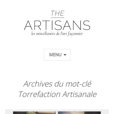
T
les miscellanées de l'art façonnier
Aller au contenu principal
MENU
Archives du mot-clé
Torrefaction Artisanale