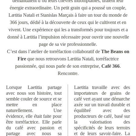
demandaient d’où leurs chèvres indomptables, tiraient leur
énergie extraordinaire. Un petit grain qui a poussé un couple,
Lætitia Natali et Stanislas Marçais à faire un tour du monde de
366 jours, dédié à la découverte de ceux qui le cultivent et en
vivent. Une expérience qui les a transformés pour toujours et a
donné à Lætitia l’impulsion nécessaire pour ouvrir une nouvelle
page de sa vie professionnelle.
C’est dans l’atelier de torréfaction collaboratif de
The Beans on
Fire
que nous retrouvons Lætitia Natali, torréfactrice
passionnée, qui nous parle de son entreprise,
Café 366
.
Rencontre.
Lorsque Laetitia partage
Laetitia travaille avec des
avec nous son histoire, tout
importateurs de grains de
semble couler de source et se
café vert ayant une démarche
mettre en place
axée sur un travail durable et
naturellement. Une
équilibré avec des
évidence, elle était faite pour
producteurs de café, basé sur
être torréfactrice. Elle parle
la valorisation des
du café avec passion et
spécificités de leurs terroirs
partage avec nous sa
et de leurs savoir-faire. La