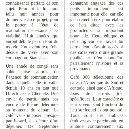
connaissance parfaite de son
démarche engagée des ces
sujet. Pourtant il lui aura
petits importateurs est
fallu huit années pour
importante pour elle, car elle
donner vie à ce projet, pour
s’en remet à eux pour établir
le porter à l’état de
ce lien direct avec les
maturation nécessaire à sa
producteurs si important
viabilité. Huit années qui
pour elle. Cette éthique et
auront débuté par un tour du
cette rigueur de travail lui
monde. Une aventure qu’elle
permettent d’avoir accès à
décide de vivre avec son
des cafés verts d’une grande
compagnon, Stanislas.
qualité et d’en connaître
parfaitement l’histoire et la
Une année de congé sans
provenance.
solde prise auprès de
l’agence de communication
Café 366 sélectionne des
dans laquelle elle travaille
cafés d’Amérique du Sud et
depuis 10 ans en tant que
centrale, ainsi que d’Afrique,
Directrice de Clientèle. Une
issus de terroirs très
envie de partir, mais pas
spécifiques. Leur caractère et
encore de thème déterminé
leur saveur sont fonction du
au moment du départ. Le
lieu sur lequel ils ont poussé.
café va s’imposer presque
Tous sont des arabicas
par hasard, au détour d’un
(cultivés avec parcimonie en
déjeuner. De Septembre
altitude contrairement aux