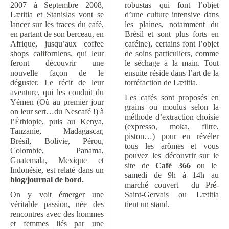
2007 à Septembre 2008,
robustas qui font l’objet
Lætitia et Stanislas vont se
d’une culture intensive dans
lancer sur les traces du café,
les plaines, notamment du
en partant de son berceau, en
Brésil et sont plus forts en
Afrique, jusqu’aux coffee
caféine), certains font l’objet
shops californiens, qui leur
de soins particuliers, comme
feront découvrir une
le séchage à la main. Tout
nouvelle façon de le
ensuite réside dans l’art de la
déguster. Le récit de leur
torréfaction de Lætitia.
aventure, qui les conduit du
Les cafés sont proposés en
Yémen (Où au premier jour
grains ou moulus selon la
on leur sert…du Nescafé !) à
méthode d’extraction choisie
l’Éthiopie, puis au Kenya,
(expresso, moka, filtre,
Tanzanie, Madagascar,
piston…) pour en révéler
Brésil, Bolivie, Pérou,
tous les arômes et vous
Colombie, Panama,
pouvez les découvrir sur le
Guatemala, Mexique et
site de
Café 366
ou le
Indonésie, est relaté dans un
samedi de 9h à 14h au
blog/journal de bord.
marché couvert du Pré-
On y voit émerger une
Saint-Gervais ou Lætitia
véritable passion, née des
tient un stand.
rencontres avec des hommes
et femmes liés par une