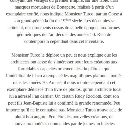
côtoyant des vestiges du premier Empire; sur une table, trois
masques mortuaires de Bonaparte, réalisés à partir d’un
exemplaire confié, nous indique Monsieur Turco, par un Corse à
ème
son grand-père à la fin du 19
siècle. Les décennies se
côtoient, des ornements cossus de la belle époque, aux formes
géométriques de l’art déco et des années 50. Rien de
contemporain cependant dans cet inventaire.
Monsieur Turco le déplore un peu et nous explique que les
architectes ont cessé de s’intéresser pour leurs créations aux
formidables capacités ornementales du plâtre et que
l’indétrônable Placo a remplacé les magnifiques plafonds moulés
dans les années 70. Amusé, il nous montre cependant cet
exemplaire dédicacé d’un livre de photos, qu’un architecte local
lui a adressé l’an dernier. Un certain Rudy Ricciotti, dont son
petit fils Jean-Baptiste lui a confirmé la grande renommée. Peu
importe qu’il ne le connaisse pas, Monsieur Turco trouve cela de
plutôt bon augure. Peut être des nouvelles créations, de
nouveaux modèles commandés par de jeunes architectes