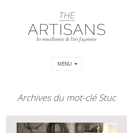
T
les miscellanées de l'art façonnier
Aller au contenu principal
MENU
Archives du mot-clé Stuc