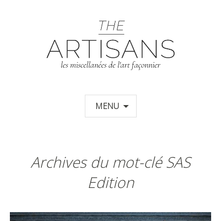
T
les miscellanées de l'art façonnier
Aller au contenu principal
MENU
Archives du mot-clé SAS
Edition