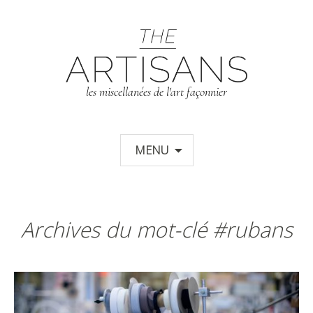
T
les miscellanées de l'art façonnier
Aller au contenu principal
MENU
Archives du mot-clé #rubans