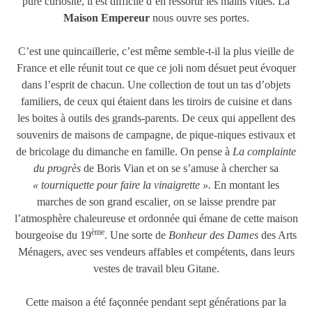
pure curiosité, il est difficile d’en ressortir les mains vides. La
Maison Empereur
nous ouvre ses portes.
C’est une quincaillerie, c’est même semble-t-il la plus vieille de
France et elle réunit tout ce que ce joli nom désuet peut évoquer
dans l’esprit de chacun. Une collection de tout un tas d’objets
familiers, de ceux qui étaient dans les tiroirs de cuisine et dans
les boites à outils des grands-parents. De ceux qui appellent des
souvenirs de maisons de campagne, de pique-niques estivaux et
de bricolage du dimanche en famille. On pense à
La complainte
du progrès
de Boris Vian et on se s’amuse à chercher sa
« tourniquette pour faire la vinaigrette ».
En montant les
marches de son grand escalier
, o
n se laisse prendre par
l’atmosphère chaleureuse et ordonnée qui émane de cette maison
ème
bourgeoise du 19
. Une sorte de
Bonheur des Dames
des Arts
Ménagers, avec ses vendeurs affables et compétents, dans leurs
vestes de travail bleu Gitane.
Cette maison a été façonnée pendant sept générations par la