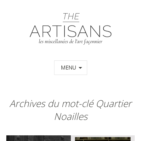
T
les miscellanées de l'art façonnier
Aller au contenu principal
MENU
Archives du mot-clé Quartier
Noailles