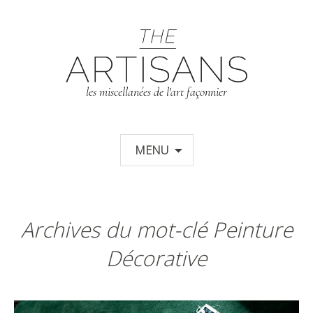
T
les miscellanées de l'art façonnier
Aller au contenu principal
MENU
Archives du mot-clé Peinture
Décorative