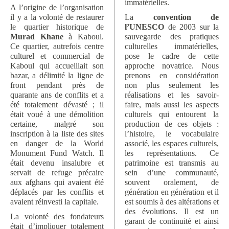
immatérielles.
A l’origine de l’organisation
il y a la volonté de restaurer
La
convention de
le quartier historique de
l’UNESCO
de 2003 sur la
Murad Khane
à Kaboul.
sauvegarde des pratiques
Ce quartier, autrefois centre
culturelles immatérielles,
culturel et commercial de
pose le cadre de cette
Kaboul qui accueillait son
approche novatrice. Nous
bazar, a délimité la ligne de
prenons en considération
front pendant près de
non plus seulement les
quarante ans de conflits et a
réalisations et les savoir-
été totalement dévasté ; il
faire, mais aussi les aspects
était voué à une démolition
culturels qui entourent la
certaine, malgré son
production de ces objets :
inscription à la liste des sites
l’histoire, le vocabulaire
en danger de la World
associé, les espaces culturels,
Monument Fund Watch. Il
les représentations. Ce
était devenu insalubre et
patrimoine est transmis au
servait de refuge précaire
sein d’une communauté,
aux afghans qui avaient été
souvent oralement, de
déplacés par les conflits et
génération en génération et il
avaient réinvesti la capitale.
est soumis à des altérations et
des évolutions. Il est un
La volonté des fondateurs
garant de continuité et ainsi
était d’impliquer totalement