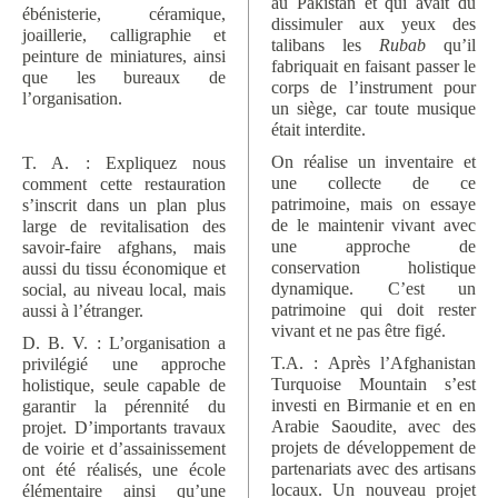
au Pakistan et qui avait du
ébénisterie, céramique,
dissimuler aux yeux des
joaillerie, calligraphie et
talibans les
Rubab
qu’il
peinture de miniatures, ainsi
fabriquait en faisant passer le
que les bureaux de
corps de l’instrument pour
l’organisation.
un siège, car toute musique
était interdite.
On réalise un inventaire et
T. A. : Expliquez nous
une collecte de ce
comment cette restauration
patrimoine, mais on essaye
s’inscrit dans un plan plus
de le maintenir vivant avec
large de revitalisation des
une approche de
savoir-faire afghans, mais
conservation holistique
aussi du tissu économique et
dynamique. C’est un
social, au niveau local, mais
patrimoine qui doit rester
aussi à l’étranger.
vivant et ne pas être figé.
D. B. V. : L’organisation a
T.A. : Après l’Afghanistan
privilégié une approche
Turquoise Mountain s’est
holistique, seule capable de
investi en Birmanie et en en
garantir la pérennité du
Arabie Saoudite, avec des
projet. D’importants travaux
projets de développement de
de voirie et d’assainissement
partenariats avec des artisans
ont été réalisés, une école
locaux. Un nouveau projet
élémentaire ainsi qu’une