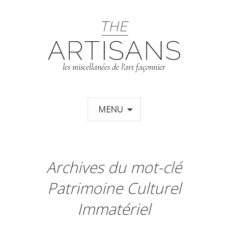
T
les miscellanées de l'art façonnier
Aller au contenu principal
MENU
Archives du mot-clé
Patrimoine Culturel
Immatériel