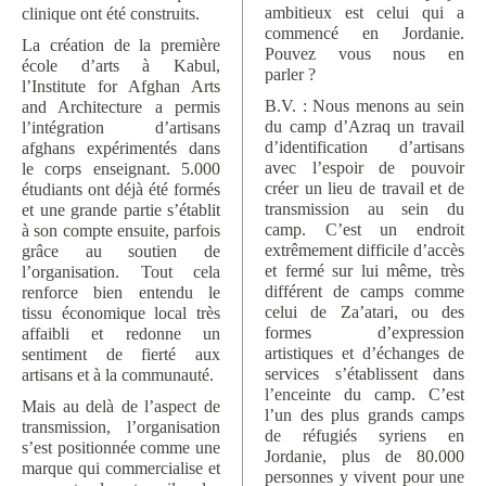
ambitieux est celui qui a
clinique ont été construits.
commencé en Jordanie.
La création de la première
Pouvez vous nous en
école d’arts à Kabul,
parler ?
l’Institute for Afghan Arts
B.V. : Nous menons au sein
and Architecture a permis
du camp d’Azraq un travail
l’intégration d’artisans
d’identification d’artisans
afghans expérimentés dans
avec l’espoir de pouvoir
le corps enseignant. 5.000
créer un lieu de travail et de
étudiants ont déjà été formés
transmission au sein du
et une grande partie s’établit
camp. C’est un endroit
à son compte ensuite, parfois
extrêmement difficile d’accès
grâce au soutien de
et fermé sur lui même, très
l’organisation. Tout cela
différent de camps comme
renforce bien entendu le
celui de Za’atari, ou des
tissu économique local très
formes d’expression
affaibli et redonne un
artistiques et d’échanges de
sentiment de fierté aux
services s’établissent dans
artisans et à la communauté.
l’enceinte du camp. C’est
Mais au delà de l’aspect de
l’un des plus grands camps
transmission, l’organisation
de réfugiés syriens en
s’est positionnée comme une
Jordanie, plus de 80.000
marque qui commercialise et
personnes y vivent pour une