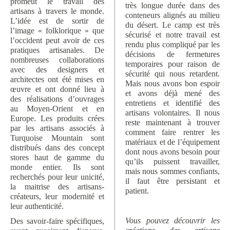
promeut le travail des
très longue durée dans des
artisans à travers le monde.
conteneurs alignés au milieu
L’idée est de sortir de
du désert. Le camp est très
l’image « folklorique » que
sécurisé et notre travail est
l’occident peut avoir de ces
rendu plus compliqué par les
pratiques artisanales. De
décisions de fermetures
nombreuses collaborations
temporaires pour raison de
avec des designers et
sécurité qui nous retardent.
architectes ont été mises en
Mais nous avons bon espoir
œuvre et ont donné lieu à
et avons déjà mené des
des réalisations d’ouvrages
entretiens et identifié des
au Moyen-Orient et en
artisans volontaires. Il nous
Europe. Les produits crées
reste maintenant à trouver
par les artisans associés à
comment faire rentrer les
Turquoise Mountain sont
matériaux et de l’équipement
distribués dans des concept
dont nous avons besoin pour
stores haut de gamme du
qu’ils puissent travailler,
monde entier. Ils sont
mais nous sommes confiants,
recherchés pour leur unicité,
il faut être persistant et
la maitrise des artisans-
patient.
créateurs, leur modernité et
leur authenticité.
Vous pouvez découvrir les
Des savoir-faire spécifiques,