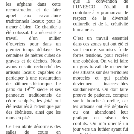
que la convention de
les afghans dans cette
l’UNESCO l’établi, il
reconstruction et de faire
contribue à « promouvoir le
appel aux savoir-faire
respect de la diversité
traditionnels locaux pour le
culturelle et de la créativité
mener à bien. Ce chantier a
humaine ».
été colossal. Il a nécessité le
travail d’un millier
C’est un travail essentiel
d’ouvriers pour dans un
dans ces zones qui ont été et
premier temps déblayer les
sont encore soumises à de
centaines de mètres cubes de
fortes tensions, pour recréer
gravats et de déchets. Nous
une cohésion. On va ici faire
avons ensuite recherché des
un gros travail de recherche
artisans locaux capables de
des artisans sur des territoires
participer à une restauration
morcelés et qui parfois
des bâtiments historiques. Le
deviennent inaccessibles
ème
patio du 19
siècle et ses
soudainement. On doit faire
panneaux traditionnels de
preuve de patience, compter
cèdre sculptés, les
jalil
, ont
sur le bouche à oreille, car
été restaurés à l’identique par
les artisans ont été déplacés
des ébénistes, ainsi que les
ou ont abandonné leur
murs en pisé.
pratique en raison des
conflits. On m’a orienté un
Ce lieu abrite désormais des
jour vers un luthier ayant fui
salles de cours en