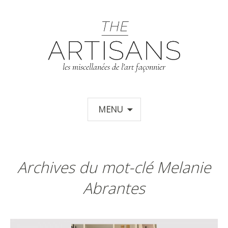
T
les miscellanées de l'art façonnier
Aller au contenu principal
MENU
Archives du mot-clé Melanie
Abrantes