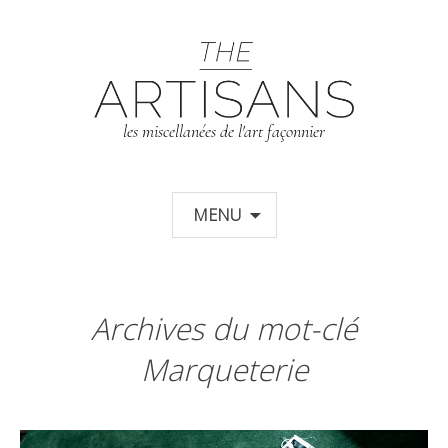
T
les miscellanées de l'art façonnier
Aller au contenu principal
MENU
Archives du mot-clé
Marqueterie