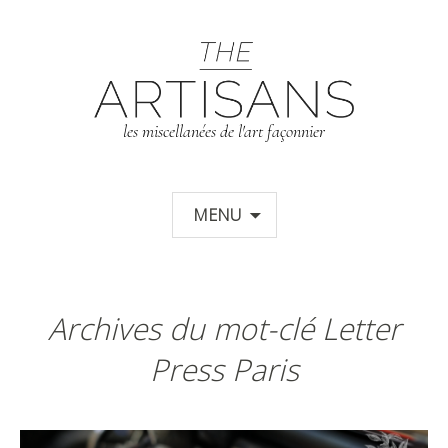
T
les miscellanées de l'art façonnier
Aller au contenu principal
MENU
Archives du mot-clé Letter
Press Paris