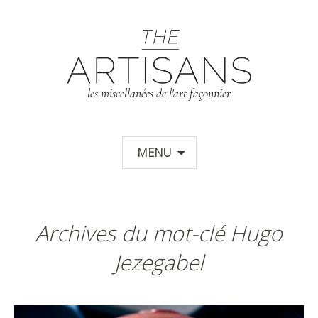
T
les miscellanées de l'art façonnier
Aller au contenu principal
MENU
Archives du mot-clé Hugo
Jezegabel