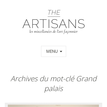
T
les miscellanées de l'art façonnier
Aller au contenu principal
MENU
Archives du mot-clé Grand
palais