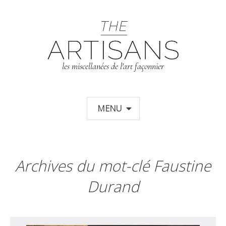
T
les miscellanées de l'art façonnier
Aller au contenu principal
MENU
Archives du mot-clé Faustine
Durand