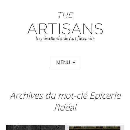
T
les miscellanées de l'art façonnier
Aller au contenu principal
MENU
Archives du mot-clé Epicerie
l’Idéal