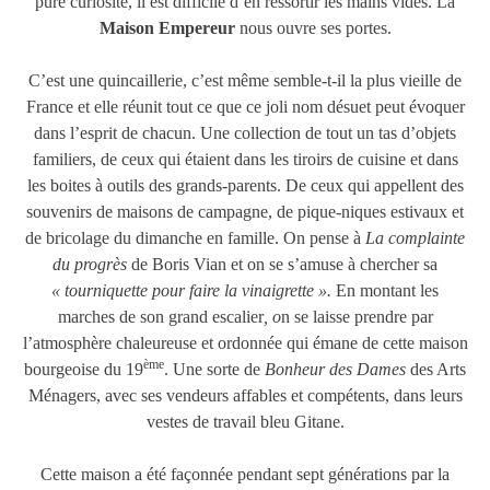
pure curiosité, il est difficile d’en ressortir les mains vides. La
Maison Empereur
nous ouvre ses portes.
C’est une quincaillerie, c’est même semble-t-il la plus vieille de
France et elle réunit tout ce que ce joli nom désuet peut évoquer
dans l’esprit de chacun. Une collection de tout un tas d’objets
familiers, de ceux qui étaient dans les tiroirs de cuisine et dans
les boites à outils des grands-parents. De ceux qui appellent des
souvenirs de maisons de campagne, de pique-niques estivaux et
de bricolage du dimanche en famille. On pense à
La complainte
du progrès
de Boris Vian et on se s’amuse à chercher sa
« tourniquette pour faire la vinaigrette ».
En montant les
marches de son grand escalier
, o
n se laisse prendre par
l’atmosphère chaleureuse et ordonnée qui émane de cette maison
ème
bourgeoise du 19
. Une sorte de
Bonheur des Dames
des Arts
Ménagers, avec ses vendeurs affables et compétents, dans leurs
vestes de travail bleu Gitane.
Cette maison a été façonnée pendant sept générations par la