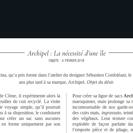
Archipel : La nécessité d’une île
OBJETS
6 FÉVRIER 2018
•
cina, qu’a pris forme dans l’atelier du designer Sébastien Cordoléani, le
ans plus tard à sa marque, Archipel.
Objet du désir.
 de Côme, il expérimente alors la
Pour créer sa ligne de sacs
Arch
euilles de cuir recyclé. La visite
maroquinier, mais prolonge sa r
e voyage simple, qu’il pourrait
incontournable de nos garde-rob
x à sa disposition, le conduisent
des cuirs mats,
ingrassato
, tein
our créer un sac sans aucunes
des végétaux. Leur texture con
nu en forme uniquement par son
exploitée de façon parfaite d
l’emporte pièce et de pliage, 