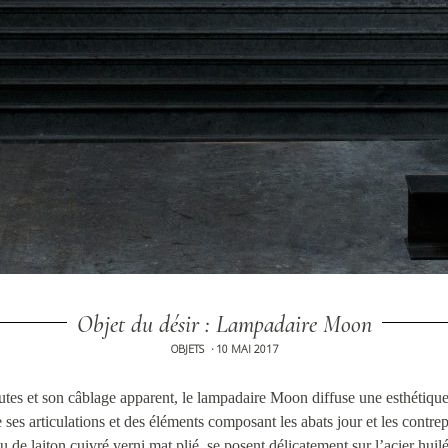
Objet du désir : Lampadaire Moon
OBJETS
10 MAI 2017
•
rutes et son câblage apparent, le lampadaire Moon diffuse une esthétique
e ses articulations et des éléments composant les abats jour et les contrep
u de laiton cuivré verni mat plié, se posent délicatement sur l’acier hui