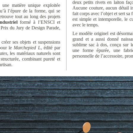
deux petits rivets en laiton fa
à une matière unique exploitée
Aucune couture, aucun détail in
qu’à l’épure de la forme, qui se
fait corps avec l’objet et sert s
etrouve tout au long des projets
est simple et intemporelle, le c
ndustriel
formé à l’ENSCI et
avec le temps.
d Prix du Jury de Design Parade,
Le modèle originel est désormais
grand et a aussi donné naiss
 créer ses objets et suspensions
sublime sac à dos, conçu sur l
pour le
Marchepied L
, édité par
une forme épurée, une fabri
ates
, les matériaux naturels sont
personnelle de l’accessoire, prom
 structurée, combinant pureté et
artisan.