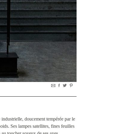
 industrielle, doucement tempérée par le
oids. Ses lampes satellites, fines feuilles
lé au toucher soyeux de ses axes.