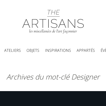
les miscellanées de l'art façonnier
Aller au contenu principal
ATELIERS
OBJETS
INSPIRATIONS
APPARTÉS
ÉV
Archives du mot-clé Designer