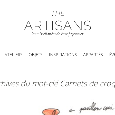
les miscellanées de l'art façonnier
Aller au contenu principal
ATELIERS
OBJETS
INSPIRATIONS
APPARTÉS
ÉV
chives du mot-clé Carnets de croq