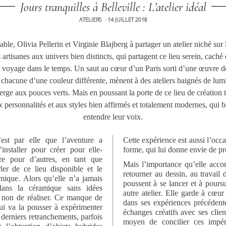
Jours tranquilles à Belleville : L’atelier idéal
ATELIERS
14 JUILLET 2018
•
le, Olivia Pellerin et Virginie Blajberg à partager un atelier niché sur l
 artisanes aux univers bien distincts, qui partagent ce lieu serein, cach
un voyage dans le temps. Un saut au cœur d’un Paris sorti d’une œuv
s chacune d’une couleur différente, mènent à des ateliers baignés de lumi
ierge aux pouces verts. Mais en poussant la porte de ce lieu de création 
x personnalités et aux styles bien affirmés et totalement modernes, qui bo
entendre leur voix.
est par elle que l’aventure a
Cette expérience est aussi l’occa
nstaller pour créer pour elle-
forme, qui lui donne envie de pr
e pour d’autres, en tant que
Mais l’importance qu’elle accor
ler de ce lieu disponible et le
retourner au dessin, au travail 
mique. Alors qu’elle n’a jamais
poussent à se lancer et à pours
r dans la céramique sans idées
autre atelier. Elle garde à cœu
u non de réaliser. Ce manque de
dans ses expériences précédent
ui va la pousser à expérimenter
échanges créatifs avec ses clien
 derniers retranchements, parfois
moyen de concilier ces impérat