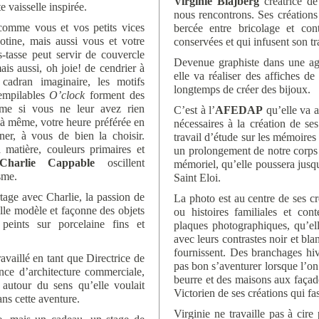
Virginie Blajberg
créatrice de
 vaisselle inspirée.
nous rencontrons. Ses créations
comme vous et vos petits vices
bercée entre bricolage et con
cotine, mais aussi vous et votre
conservées et qui infusent son tr
-tasse peut servir de couvercle
Devenue graphiste dans une age
is aussi, oh joie! de cendrier à
elle va réaliser des affiches d
cadran imaginaire, les motifs
longtemps de créer des bijoux.
 empilables
O’clock
forment des
ême si vous ne leur avez rien
C’est à l’
AFEDAP
qu’elle va a
à même, votre heure préférée en
nécessaires à la création de se
ner, à vous de bien la choisir.
travail d’étude sur les mémoires
 matière, couleurs primaires et
un prolongement de notre corps
Charlie Cappable
oscillent
mémoriel, qu’elle poussera jusq
sme.
Saint Eloi.
tage avec Charlie, la passion de
La photo est au centre de ses c
Elle modèle et façonne des objets
ou histoires familiales et cont
peints sur porcelaine fins et
plaques photographiques, qu’ell
avec leurs contrastes noir et bla
fournissent. Des branchages hiv
availlé en tant que Directrice de
pas bon s’aventurer lorsque l’on 
ce d’architecture commerciale,
beurre et des maisons aux façad
autour du sens qu’elle voulait
Victorien de ses créations qui fas
ans cette aventure.
Virginie ne travaille pas à cir