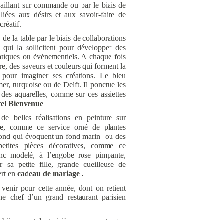
availlant sur commande ou par le biais de
 liées aux désirs et aux savoir-faire de
créatif.
s de la table par le biais de collaborations
 qui la sollicitent pour développer des
tiques ou évènementiels. A chaque fois
ire, des saveurs et couleurs qui forment la
s pour imaginer ses créations. Le bleu
mer, turquoise ou de Delft. Il ponctue les
des aquarelles, comme sur ces assiettes
tel Bienvenue
e belles réalisations en peinture sur
e
, comme ce service orné de plantes
fond qui évoquent un fond marin ou des
etites pièces décoratives, comme ce
c modelé, à l’engobe rose pimpante,
a petite fille, grande cueilleuse de
ert en
cadeau de mariage .
 venir pour cette année, dont on retient
ne chef d’un grand restaurant parisien