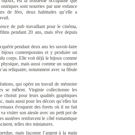
 bijoux, est la troisième occupante que
 oniriques sont nourries par une enfance
tes de fées, deux habitudes qu’elle a
avail.
nce de pub travaillant pour le cinéma,
e films pendant 20 ans, mais rêve depuis
cquérir pendant deux ans les savoir-faire
s bijoux contemporains et y produire un
 du corps. Elle voit déjà le bijoux comme
 physique, mais aussi comme un support
u’au reliquaire, notamment avec sa fibule
réations, qui opère un travail de mémoire
es se mêlent. Virginie collectionne les
e choisit pour leurs qualités graphiques
nc, mais aussi pour les décors qu’elles lui
ernaux évoquent des forets où il ne fait
va visiter son aïeule avec un petit pot de
es austères renforcent le côté romantique
cinent, telles des miniatures.
e perdue, mais façonne l’argent à la main