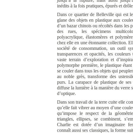
jusqu’à la rupture, mais aussi jusqu’
inédits à la fois pratiques, épurés et drôle
Dans ce quartier de Belleville qui est l
glane des objets en plastique aux couleu
d’un bazar chinois ou récoltés dans les 
des rues, les spécimens multicol
polyacrylique, élastomères et polymèr
chez elle en une étonnante collection. El
société de consommation, un outil sy
transparences et opacités, les couleurs 
vaste terrain d’exploration et d’inspir
polymorphe première, le plastique étant 
se couler dans tous les objets qui peuplen
au noble grès, transforme des ustensile
purs. La carapace de plastique de ses
diffuse la lumière à la manière du verre 
d’optique.
Dans son travail de la terre cuite elle co
qu’elle fait vibrer au moyen d’une couleu
qu’impose le respect de la géométrie
triangles, ellipses, se combinent, s’
Charlie est dotée d’un imaginaire fer
connaît aussi ses classiques, la forme sui