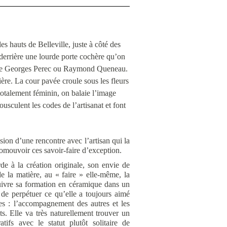
es hauts de Belleville, juste à côté des
é derrière une lourde porte cochère qu’on
re de Georges Perec ou Raymond Queneau.
ère. La cour pavée croule sous les fleurs
totalement féminin, on balaie l’image
usculent les codes de l’artisanat et font
sion d’une rencontre avec l’artisan qui la
omouvoir ces savoir-faire d’exception.
de à la création originale, son envie de
de la matière, au « faire » elle-même, la
uivre sa formation en céramique dans un
r de perpétuer ce qu’elle a toujours aimé
es : l’accompagnement des autres et les
ts. Elle va très naturellement trouver un
ifs avec le statut plutôt solitaire de