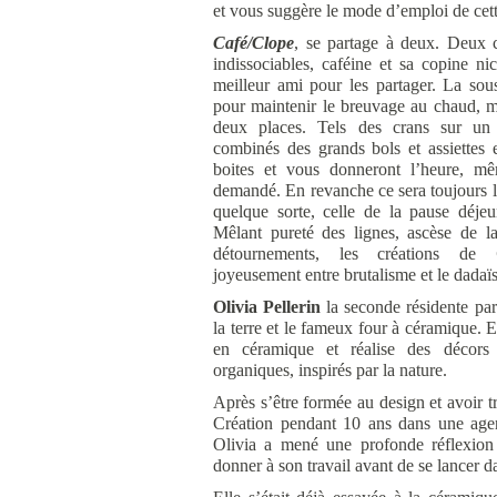
et vous suggère le mode d’emploi de cette
Café/Clope
, se partage à deux. Deux 
indissociables, caféine et sa copine ni
meilleur ami pour les partager. La sous
pour maintenir le breuvage au chaud, ma
deux places. Tels des crans sur un 
combinés des grands bols et assiettes
boites et vous donneront l’heure, m
demandé. En revanche ce sera toujours l
quelque sorte, celle de la pause déjeu
Mêlant pureté des lignes, ascèse de la
détournements, les créations de
joyeusement entre brutalisme et le dadaï
Olivia Pellerin
la seconde résidente par
la terre et le fameux four à céramique. 
en céramique et réalise des décors 
organiques, inspirés par la nature.
Après s’être formée au design et avoir tr
Création pendant 10 ans dans une agen
Olivia a mené une profonde réflexion 
donner à son travail avant de se lancer d