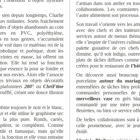
à l’obtention d’objets hybrides
l’artisan dans son atelier en tr
s.
collaborations. Les contraintes
e sien depuis longtemps, Charlie
l’autre alimentent son processus 
rs rutilantes. Sortis fraichement
Son travail s’oriente vers les art
piles d’objets abandonnés au coin
avec des chefs et des traiteurs
ores en PVC, polyéthylène,
services autour de menus théma
es en tous genres, s’accumulent
elle s’inspire de l’univers culina
le voit dans ce matériau roi de la
palette gustative de ces chef
mbolique et poétique, dont les
domine, qu’il soit indigo, outre
teintes en masse, lui offrent un
plats de tâches diffuses comme 
ation. Elle lui rend sa fonction
créées pour le restaurant de
l’hô
par essence la pour se fondre et
t nos envies. Alors elle l’associe
On découvre aussi beaucoup d
s triviaux en objets décoratifs
porcelaine
autour du mariag
 plafonniers
280°
ou
ChriFtine
entremêlées de tâches bleu pro
soufflé, créant une douce illusion
commandes personnelles de p
merveilleux vase
en grès blan
commandé par une mère pour s
mbine toujours le noir et le blanc,
fleurettes, ou bien ce service off
r et elle utilise le graphisme sec
 la plus pure. Ronds, carrés,
De belles collaborations sont à
empilent, se complètent. Comme
celle prometteuse, avec le jeu
tile et fantasque, mais qu’elle
étoilé.
t la fonction et elle vous entraine