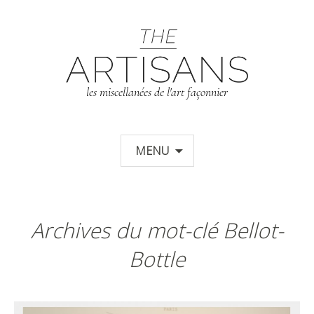
T
les miscellanées de l'art façonnier
Aller au contenu principal
MENU
Archives du mot-clé Bellot-
Bottle