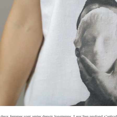
 deux femmes sont amies depuis longtemps. Leur lien profond s’articul