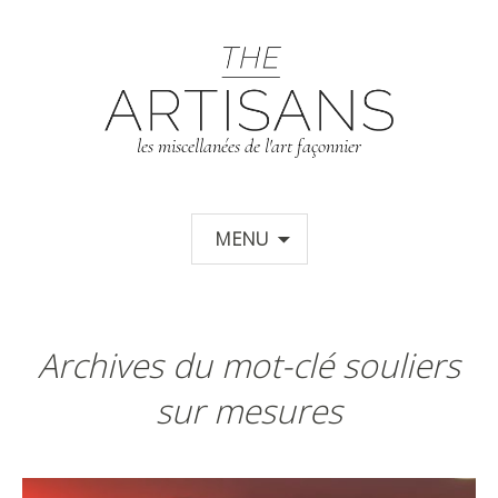
T
les miscellanées de l'art façonnier
Aller au contenu principal
MENU
Archives du mot-clé souliers
sur mesures