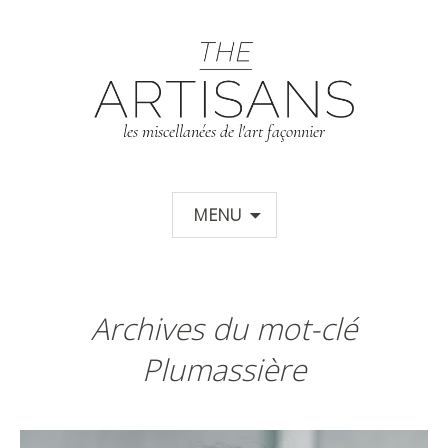
T
les miscellanées de l'art façonnier
Aller au contenu principal
MENU
Archives du mot-clé
Plumassière