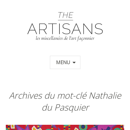
T
les miscellanées de l'art façonnier
Aller au contenu principal
MENU
Archives du mot-clé Nathalie
du Pasquier