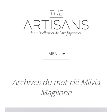
T
les miscellanées de l'art façonnier
Aller au contenu principal
MENU
Archives du mot-clé Milvia
Maglione