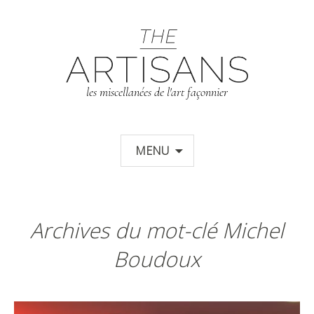
T
les miscellanées de l'art façonnier
Aller au contenu principal
MENU
Archives du mot-clé Michel
Boudoux