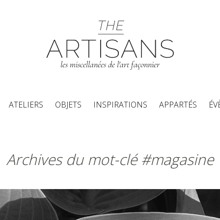
les miscellanées de l'art façonnier
Aller au contenu principal
ATELIERS
OBJETS
INSPIRATIONS
APPARTÉS
ÉV
Archives du mot-clé #magasine