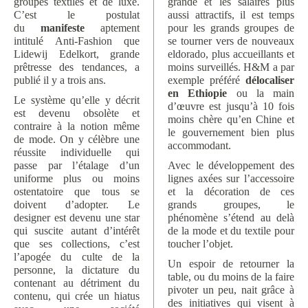
groupes textiles et de luxe.
grande et les salaires plus
C’est le postulat
aussi attractifs, il est temps
du
manifeste
aptement
pour les grands groupes de
intitulé Anti-Fashion que
se tourner vers de nouveaux
Lidewij Edelkort, grande
eldorado, plus accueillants et
prêtresse des tendances, a
moins surveillés. H&M a par
publié il y a trois ans.
exemple préféré
délocaliser
en Ethiopie
ou la main
Le système qu’elle y décrit
d’œuvre est jusqu’à 10 fois
est devenu obsolète et
moins chère qu’en Chine et
contraire à la notion même
le gouvernement bien plus
de mode. On y célèbre une
accommodant.
réussite individuelle qui
passe par l’étalage d’un
Avec le développement des
uniforme plus ou moins
lignes axées sur l’accessoire
ostentatoire que tous se
et la décoration de ces
doivent d’adopter. Le
grands groupes, le
designer est devenu une star
phénomène s’étend au delà
qui suscite autant d’intérêt
de la mode et du textile pour
que ses collections, c’est
toucher l’objet.
l’apogée du culte de la
Un espoir de retourner la
personne, la dictature du
table, ou du moins de la faire
contenant au détriment du
pivoter un peu, nait grâce à
contenu, qui crée un hiatus
des initiatives qui visent à