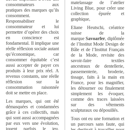
matelassage de l’atelier
consommateurs aux
Living Blue, pour créer une
pratiques des marques qu’ils
collection épurée et
consomment.
graphique,
Responsabiliser le
consommateur et lui
Eliane Heutschi, créatrice
permettre d’opérer des choix
suisse de la
en conscience est
marque
Savoarfer
, diplômée
fondamental. Il implique une
de l’Institut Mode Design de
réelle réflexion sociale autant
Bâle et de l’Institut Français
qu’économique, car
de la Mode, revisite des
consommer équitable c’est
savoir-faire textiles
aussi accepter de payer ces
ancestraux de dentellerie,
produits à leur prix réel. A
passementerie, broderie,
revenus constants, une réelle
tissage, faits à la main en
réflexion sur la
France, pour les magnifier,
consommation raisonnée
les détourner ou finalement
doit se mettre en place.
simplement les évoquer,
comme des traces laissées
Les marques, qui ont été
sur des vêtements
démasquées et condamnées
sculpturaux ou dépouillés.
grâce à ces collectifs, mais
qui sont aussi accompagnées
Tous ont eu une formation et
par eux vers une évolution,
un parcours sans faute, qui
jouent parfois le jeu.
les destinait à travailler pour