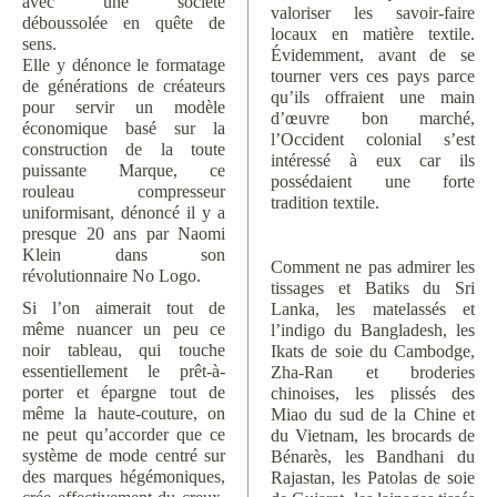
avec une société
valoriser les savoir-faire
déboussolée en quête de
locaux en matière textile.
sens.
Évidemment, avant de se
Elle y dénonce le formatage
tourner vers ces pays parce
de générations de créateurs
qu’ils offraient une main
pour servir un modèle
d’œuvre bon marché,
économique basé sur la
l’Occident colonial s’est
construction de la toute
intéressé à eux car ils
puissante Marque, ce
possédaient une forte
rouleau compresseur
tradition textile.
uniformisant, dénoncé il y a
presque 20 ans par Naomi
Klein dans son
Comment ne pas admirer les
révolutionnaire No Logo.
tissages et Batiks du Sri
Si l’on aimerait tout de
Lanka, les matelassés et
même nuancer un peu ce
l’indigo du Bangladesh, les
noir tableau, qui touche
Ikats de soie du Cambodge,
essentiellement le prêt-à-
Zha-Ran et broderies
porter et épargne tout de
chinoises, les plissés des
même la haute-couture, on
Miao du sud de la Chine et
ne peut qu’accorder que ce
du Vietnam, les brocards de
système de mode centré sur
Bénarès, les Bandhani du
des marques hégémoniques,
Rajastan, les Patolas de soie