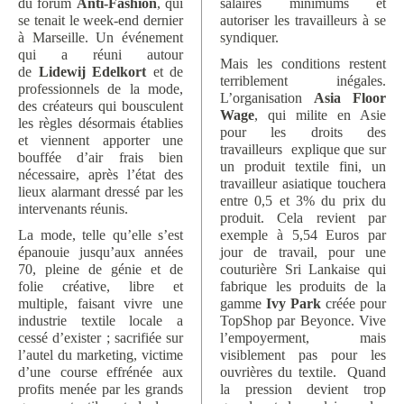
du forum
Anti-Fashion
, qui
salaires minimums et
se tenait le week-end dernier
autoriser les travailleurs à se
à Marseille. Un événement
syndiquer.
qui a réuni autour
Mais les conditions restent
de
Lidewij Edelkort
et de
terriblement inégales.
professionnels de la mode,
L’organisation
Asia Floor
des créateurs qui bousculent
Wage
, qui milite en Asie
les règles désormais établies
pour les droits des
et viennent apporter une
travailleurs explique que sur
bouffée d’air frais bien
un produit textile fini, un
nécessaire, après l’état des
travailleur asiatique touchera
lieux alarmant dressé par les
entre 0,5 et 3% du prix du
intervenants réunis.
produit. Cela revient par
La mode, telle qu’elle s’est
exemple à 5,54 Euros par
épanouie jusqu’aux années
jour de travail, pour une
70, pleine de génie et de
couturière Sri Lankaise qui
folie créative, libre et
fabrique les produits de la
multiple, faisant vivre une
gamme
Ivy Park
créée pour
industrie textile locale a
TopShop par Beyonce. Vive
cessé d’exister ; sacrifiée sur
l’empoyerment, mais
l’autel du marketing, victime
visiblement pas pour les
d’une course effrénée aux
ouvrières du textile. Quand
profits menée par les grands
la pression devient trop