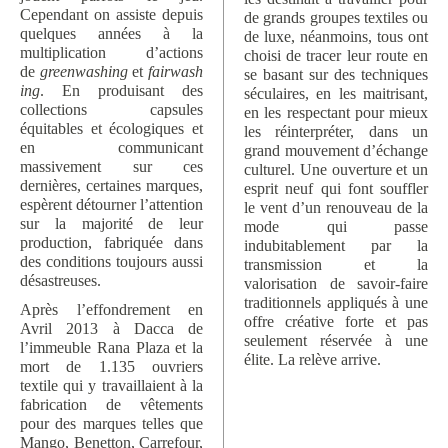
Cependant on assiste depuis
de grands groupes textiles ou
quelques années à la
de luxe, néanmoins, tous ont
multiplication d’actions
choisi de tracer leur route en
de
greenwashing
et
fairwash
se basant sur des techniques
ing
. En produisant des
séculaires, en les maitrisant,
collections capsules
en les respectant pour mieux
équitables et écologiques et
les réinterpréter, dans un
en communicant
grand mouvement d’échange
massivement sur ces
culturel. Une ouverture et un
dernières, certaines marques,
esprit neuf qui font souffler
espèrent détourner l’attention
le vent d’un renouveau de la
sur la majorité de leur
mode qui passe
production, fabriquée dans
indubitablement par la
des conditions toujours aussi
transmission et la
désastreuses.
valorisation de savoir-faire
traditionnels appliqués à une
Après l’effondrement en
offre créative forte et pas
Avril 2013 à Dacca de
seulement réservée à une
l’immeuble Rana Plaza et la
élite. La relève arrive.
mort de 1.135 ouvriers
textile qui y travaillaient à la
fabrication de vêtements
pour des marques telles que
Mango, Benetton, Carrefour,