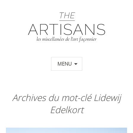
T
les miscellanées de l'art façonnier
Aller au contenu principal
MENU
Archives du mot-clé Lidewij
Edelkort