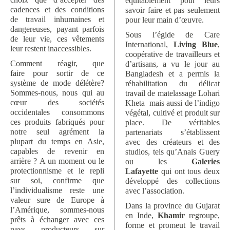
équitablement pour leurs
cadences et des conditions
savoir faire et pas seulement
de travail inhumaines et
pour leur main d’œuvre.
dangereuses, payant parfois
Sous l’égide de Care
de leur vie, ces vêtements
International,
Living Blue
,
leur restent inaccessibles.
coopérative de travailleurs et
Comment réagir, que
d’artisans, a vu le jour au
faire pour sortir de ce
Bangladesh et a permis la
système de mode délétère?
réhabilitation du délicat
Sommes-nous, nous qui au
travail de matelassage Lohari
cœur des sociétés
Kheta mais aussi de l’indigo
occidentales consommons
végétal, cultivé et produit sur
ces produits fabriqués pour
place. De véritables
notre seul agrément la
partenariats s’établissent
plupart du temps en Asie,
avec des créateurs et des
capables de revenir en
studios, tels qu’Anais Guery
arrière ? A un moment ou le
ou les
Galeries
protectionnisme et le repli
Lafayette
qui ont tous deux
sur soi, confirme que
développé des collections
l’individualisme reste une
avec l’association.
valeur sure de Europe à
Dans la province du Gujarat
l’Amérique, sommes-nous
en Inde,
Khamir
regroupe,
prêts à échanger avec ces
forme et promeut le travail
pays producteurs sur