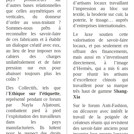
d’artisans locaux travaillant
d’autres bases relationnelles
l’impression au bloc sur
que celles asymétriques et
textile, la broderie sur cuir, la
verticales, du donneur
poterie, le tissage… auprès
d’ordre au sous-traitant ?
d’entreprises internationales.
Sommes-nous prêts à
reconnaître les savoir-faire
Le luxe soutien cette
de ces fabricants et à établir
valorisation de savoir-faire
un dialogue créatif avec eux,
locaux, et pas seulement en
au lieu de leur imposer nos
offrant des financements,
cahiers des charges
mais aussi en s’investissant
unilatéralement et de faire
directement, à l’image
pression sur eux pour
d’Hermès, qui a mis 6 ans
abaisser toujours plus les
pour réunir les artisans
coûts ?
d’excellence chinois qui
travaillent pour sa marque
Des Collectifs, tels que
très haut de gamme
Shang-
l’
Ethique sur l’étiquette
,
Xia
représenté pendant ce forum
par Nayla Aljatouni,
Sur le forum Anti-Fashion,
combattent pied à pied
on découvre avec intérêt le
l’exploitation des travailleurs
travail de la poignée de
dans les pays
créateurs réunis qui revisitent
manufacturiers. Ils luttent
des savoir-faire anciens pour
pour le respect des droits
inventer leur propre langage