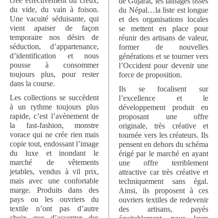
crée effectivement du creux,
de Gujarat, les lainages tissés
du vide, du vain à foison.
du Népal…la liste est longue
Une vacuité séduisante, qui
et des organisations locales
vient apaiser de façon
se mettent en place pour
temporaire nos désirs de
réunir des artisans de valeur,
séduction, d’appartenance,
former de nouvelles
d’identification et nous
générations et se tourner vers
pousse à consommer
l’Occident pour devenir une
toujours plus, pour rester
force de proposition.
dans la course.
Ils se focalisent sur
Les collections se succèdent
l’excellence et le
à un rythme toujours plus
développement produit en
rapide, c’est l’avènement de
proposant une offre
la fast-fashion, monstre
originale, très créative et
vorace qui ne crée rien mais
tournée vers les créateurs. Ils
copie tout, endossant l’image
pensent en dehors du schéma
du luxe et inondant le
érigé par le marché en ayant
marché de vêtements
une offre terriblement
jetables, vendus à vil prix,
attractive car très créative et
mais avec une confortable
techniquement sans égal.
marge. Produits dans des
Ainsi, ils proposent à ces
pays ou les ouvriers du
ouvriers textiles de redevenir
textile n’ont pas d’autre
des artisans, payés
choix que d’accepter des