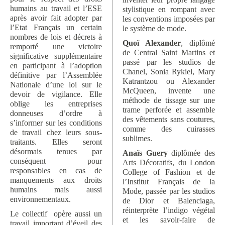
humains au travail et l’ESE
stylistique en rompant avec
après avoir fait adopter par
les conventions imposées par
l’Etat Français un certain
le système de mode.
nombres de lois et décrets à
Quoï Alexander
, diplômé
remporté une victoire
de Central Saint Martins et
significative supplémentaire
passé par les studios de
en participant à l’adoption
Chanel, Sonia Rykiel, Mary
définitive par l’Assemblée
Katrantzou ou Alexander
Nationale d’une loi sur le
McQueen, invente une
devoir de vigilance. Elle
méthode de tissage sur une
oblige les entreprises
trame perforée et assemble
donneuses d’ordre à
des vêtements sans coutures,
s’informer sur les conditions
comme des cuirasses
de travail chez leurs sous-
sublimes.
traitants. Elles seront
désormais tenues par
Anaïs Guery
diplômée des
conséquent pour
Arts Décoratifs, du London
responsables en cas de
College of Fashion et de
manquements aux droits
l’Institut Français de la
humains mais aussi
Mode, passée par les studios
environnementaux.
de Dior et Balenciaga,
réinterprète l’indigo végétal
Le collectif opère aussi un
et les savoir-faire de
travail important d’éveil des