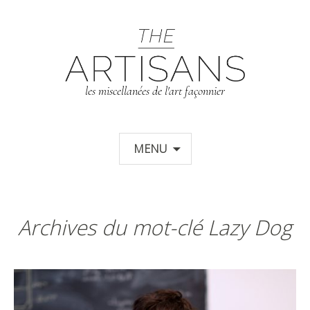
T
les miscellanées de l'art façonnier
Aller au contenu principal
MENU
Archives du mot-clé Lazy Dog