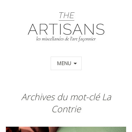
T
les miscellanées de l'art façonnier
Aller au contenu principal
MENU
Archives du mot-clé La
Contrie