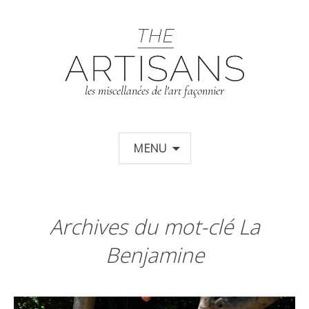
T
les miscellanées de l'art façonnier
Aller au contenu principal
MENU
Archives du mot-clé La
Benjamine