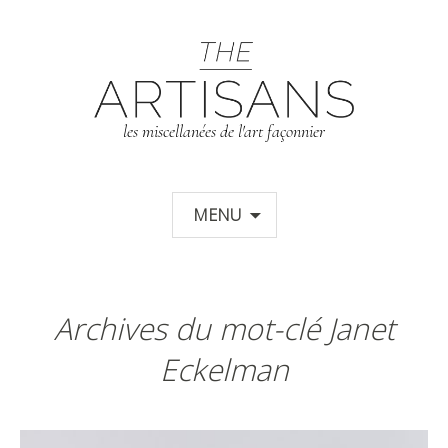
T
les miscellanées de l'art façonnier
Aller au contenu principal
MENU
Archives du mot-clé Janet
Eckelman