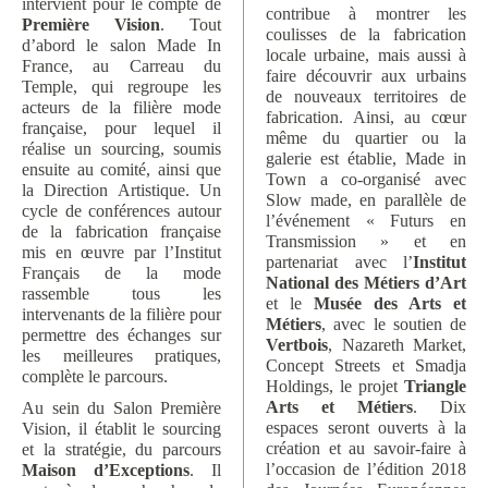
intervient pour le compte de
contribue à montrer les
Première Vision
. Tout
coulisses de la fabrication
d’abord le salon Made In
locale urbaine, mais aussi à
France, au Carreau du
faire découvrir aux urbains
Temple, qui regroupe les
de nouveaux territoires de
acteurs de la filière mode
fabrication. Ainsi, au cœur
française, pour lequel il
même du quartier ou la
réalise un sourcing, soumis
galerie est établie, Made in
ensuite au comité, ainsi que
Town a co-organisé avec
la Direction Artistique. Un
Slow made, en parallèle de
cycle de conférences autour
l’événement « Futurs en
de la fabrication française
Transmission » et en
mis en œuvre par l’Institut
partenariat avec l’
Institut
Français de la mode
National des Métiers d’Art
rassemble tous les
et le
Musée des Arts et
intervenants de la filière pour
Métiers
, avec le soutien de
permettre des échanges sur
Vertbois
, Nazareth Market,
les meilleures pratiques,
Concept Streets et Smadja
complète le parcours.
Holdings, le projet
Triangle
Arts et Métiers
. Dix
Au sein du Salon Première
espaces seront ouverts à la
Vision, il établit le sourcing
création et au savoir-faire à
et la stratégie, du parcours
l’occasion de l’édition 2018
Maison d’Exceptions
. Il