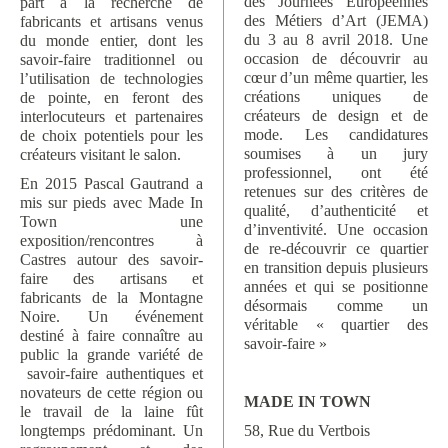
des Journées Européennes
part à la recherche de
des Métiers d’Art (JEMA)
fabricants et artisans venus
du 3 au 8 avril 2018. Une
du monde entier, dont les
occasion de découvrir au
savoir-faire traditionnel ou
cœur d’un même quartier, les
l’utilisation de technologies
créations uniques de
de pointe, en feront des
créateurs de design et de
interlocuteurs et partenaires
mode. Les candidatures
de choix potentiels pour les
soumises à un jury
créateurs visitant le salon.
professionnel, ont été
En 2015 Pascal Gautrand a
retenues sur des critères de
mis sur pieds avec Made In
qualité, d’authenticité et
Town une
d’inventivité. Une occasion
exposition/rencontres à
de re-découvrir ce quartier
Castres autour des savoir-
en transition depuis plusieurs
faire des artisans et
années et qui se positionne
fabricants de la Montagne
désormais comme un
Noire. Un événement
véritable « quartier des
destiné à faire connaître au
savoir-faire »
public la grande variété de
savoir-faire authentiques et
novateurs de cette région ou
MADE IN TOWN
le travail de la laine fût
longtemps prédominant. Un
58, Rue du Vertbois