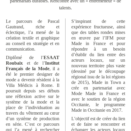
partenariats durables. Rencontre avec un « entremetteur » de
talents.
Le parcours de Pascal
S’inspirant de cette
Gautrand, riche et
expérience fructueuse, ainsi
éclectique, l’a mené de la
que des tables rondes mises
création textile et graphique
en œuvre par l’IFM pour
au conseil en stratégie et en
Made in France et pour
communication.
répondre à un besoin
d’établir du lien entre des
Diplômé de l’
ESAAT
acteurs locaux, sur un
Roubaix
et de l’
Institut
nouveau territoire plus vaste
Français de la Mode
, il a
(dessiné par le découpage
été le premier designer de
régional issu de la loi régions
mode a devenir résident à la
de 2015), Made in Town a
Villa Médicis à Rome. Il
crée en partenariat avec
poursuit depuis ses débuts
Mode Made in France et
une réflexion active sur le
avec le soutien de la région
système de la mode et la
Occitanie, le programme
place de l’individuation au
Made in Occitanie en 2017.
travers du vêtement au cœur
d’un système de production
L’objectif est de créer du lien
en série. C’est ce parcours
et de faire se rencontrer et
qui l’a mené à rechercher
échanger les acteurs locaux