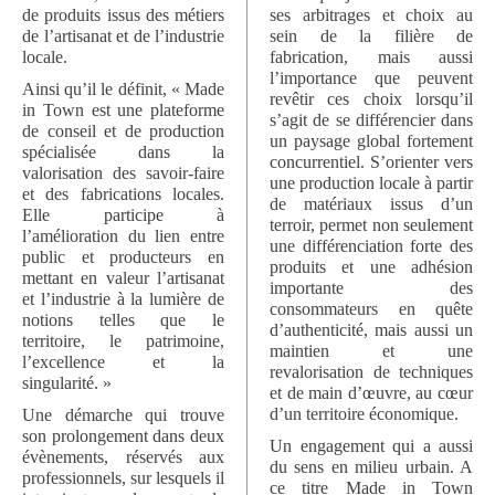
de produits issus des métiers
ses arbitrages et choix au
de l’artisanat et de l’industrie
sein de la filière de
locale.
fabrication, mais aussi
l’importance que peuvent
Ainsi qu’il le définit, « Made
revêtir ces choix lorsqu’il
in Town est une plateforme
s’agit de se différencier dans
de conseil et de production
un paysage global fortement
spécialisée dans la
concurrentiel. S’orienter vers
valorisation des savoir-faire
une production locale à partir
et des fabrications locales.
de matériaux issus d’un
Elle participe à
terroir, permet non seulement
l’amélioration du lien entre
une différenciation forte des
public et producteurs en
produits et une adhésion
mettant en valeur l’artisanat
importante des
et l’industrie à la lumière de
consommateurs en quête
notions telles que le
d’authenticité, mais aussi un
territoire, le patrimoine,
maintien et une
l’excellence et la
revalorisation de techniques
singularité. »
et de main d’œuvre, au cœur
d’un territoire économique.
Une démarche qui trouve
son prolongement dans deux
Un engagement qui a aussi
évènements, réservés aux
du sens en milieu urbain. A
professionnels, sur lesquels il
ce titre Made in Town