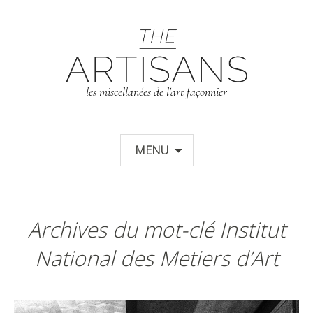
T
les miscellanées de l'art façonnier
Aller au contenu principal
MENU
Archives du mot-clé Institut
National des Metiers d’Art