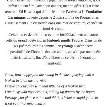
Une mer de désir. Une toile gigantesque nous l’annonce, nous
prévient peut être : attention danger, mer de désir. C’est cette
œuvre d’Ed Ruscha qui donne le ton de l’arrivée à la
Fondation
Carmignac
ouverte depuis le 2 Juin sur l’île de Porquerolles.
Curieusement elle est noyée dans une mer de verdure, cachée au
fond des bois.
Cette « mer de désir » en évoque immédiatement une autre,
celle du grand poète indien
Rabindranath Tagore
. Dans un de
ses poèmes les plus connus,
Playthings
il décrit cette
impossibilité de l’homme devenu adulte, accablé par une quête
matérialiste sans fin, d’être libéré de ce désir dévorant qui
l’engloutit.
Child, how happy you are sitting in the dust, playing with a
broken twig all the morning.
I smile at your play with that little bit of a broken twig.
I am busy with my accounts, adding up figures by the hours
Perhaps you glance at me and think, « What a stupid game to
spoil your morning with! »