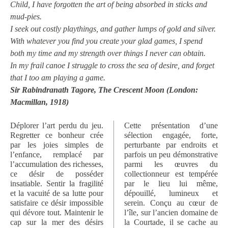
Child, I have forgotten the art of being absorbed in sticks and
mud-pies.
I seek out costly playthings, and gather lumps of gold and silver.
With whatever you find you create your glad games, I spend
both my time and my strength over things I never can obtain.
In my frail canoe I struggle to cross the sea of desire, and forget
that I too am playing a game.
Sir Rabindranath Tagore, The Crescent Moon (London:
Macmillan, 1918)
Déplorer l’art perdu du jeu.
Cette présentation d’une
Regretter ce bonheur crée
sélection engagée, forte,
par les joies simples de
perturbante par endroits et
l’enfance, remplacé par
parfois un peu démonstrative
l’accumulation des richesses,
parmi les œuvres du
ce désir de posséder
collectionneur est tempérée
insatiable. Sentir la fragilité
par le lieu lui même,
et la vacuité de sa lutte pour
dépouillé, lumineux et
satisfaire ce désir impossible
serein. Conçu au cœur de
qui dévore tout. Maintenir le
l’île, sur l’ancien domaine de
cap sur la mer des désirs
la Courtade, il se cache au