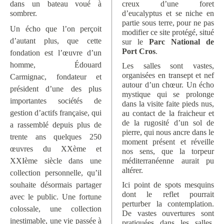
dans un bateau voué à
creux d’une foret
sombrer.
d’eucalyptus et se niche en
partie sous terre, pour ne pas
Un écho que l’on perçoit
modifier ce site protégé, situé
d’autant plus, que cette
sur le
Parc National de
Port Cros
.
fondation est l’œuvre d’un
homme, Édouard
Les salles sont vastes,
organisées en transept et nef
Carmignac, fondateur et
autour d’un chœur. Un écho
président d’une des plus
mystique qui se prolonge
importantes sociétés de
dans la visite faite pieds nus,
gestion d’actifs française, qui
au contact de la fraicheur et
de la rugosité d’un sol de
a rassemblé depuis plus de
pierre, qui nous ancre dans le
trente ans quelques 250
moment présent et réveille
œuvres du XXème et
nos sens, que la torpeur
XXIème siècle dans une
méditerranéenne aurait pu
altérer.
collection personnelle, qu’il
souhaite désormais partager
Ici point de spots mesquins
dont le reflet pourrait
avec le public. Une fortune
perturber la contemplation.
colossale, une collection
De vastes ouvertures sont
inestimable, une vie passée à
pratiquées dans les salles,