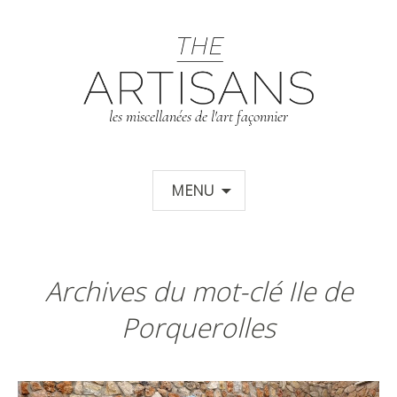
T
les miscellanées de l'art façonnier
Aller au contenu principal
MENU
Archives du mot-clé Ile de
Porquerolles