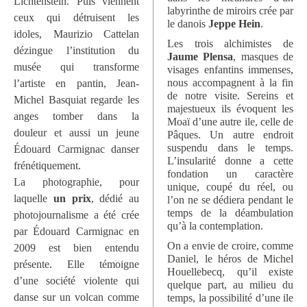
Lichtenstein. Puis viennent
labyrinthe de miroirs crée par
ceux qui détruisent les
le danois
Jeppe Hein
.
idoles, Maurizio Cattelan
Les trois alchimistes de
dézingue l’institution du
Jaume Plensa
, masques de
musée qui transforme
visages enfantins immenses,
nous accompagnent à la fin
l’artiste en pantin, Jean-
de notre visite. Sereins et
Michel Basquiat regarde les
majestueux ils évoquent les
anges tomber dans la
Moaï d’une autre ile, celle de
douleur et aussi un jeune
Pâques. Un autre endroit
suspendu dans le temps.
Édouard Carmignac danser
L’insularité donne a cette
frénétiquement.
fondation un caractère
La photographie, pour
unique, coupé du réel, ou
laquelle
un prix
, dédié au
l’on ne se dédiera pendant le
temps de la déambulation
photojournalisme a été crée
qu’à la contemplation.
par Édouard Carmignac en
On a envie de croire, comme
2009 est bien entendu
Daniel, le héros de Michel
présente. Elle témoigne
Houellebecq, qu’il existe
d’une société violente qui
quelque part, au milieu du
danse sur un volcan comme
temps, la possibilité d’une ile