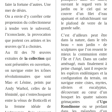
ouvrant le regard vers le
faire la fortune d’autres. Une
jardin ou le ciel qui se
mer de désirs.
couvre d’un filet d’eau
On a envie d’y corréler cette
apaisant et rafraichissant sur
propension du collectionneur
le plafond de verre de la
grande salle.
à tendre vers le subversif,
l’iconoclaste, la provocation
C’est d’ailleurs peut être
dans la nature, dans le très
que portent ces artistes et les
beau « non jardin » de
œuvres qu’il a choisies.
sculptures que l’on ressent le
Au fil des 70 œuvres
mieux la communion entre
extraites de
la collection
qui
l’île et l’Art. Dans un cadre
aménagé, mais finalement à
sont présentées en ouverture,
peine changé, tant il respecte
on navigue entre les icônes
les espèces endémiques et la
révolutionnaires que sont
configuration du terrain, on
Mao et Lénine, peints par
navigue entre cistes, myrtes,
oliviers et eucalyptus,
Andy Warhol, celles de la
découvrant au cœur d’un
féminité, qui s’entrechoquent
bosquet les quatre saisons
entre la vénus de Botticelli et
grimaçantes d’
Ugo
la femme idéale de
Rondinone
ou se perdant
dans les méandres d’un