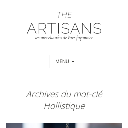
T
les miscellanées de l'art façonnier
Aller au contenu principal
MENU
Archives du mot-clé
Hollistique