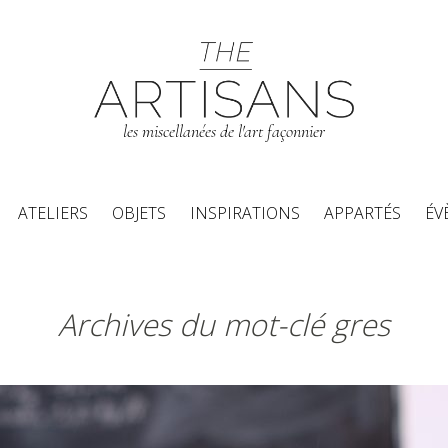
les miscellanées de l'art façonnier
Aller au contenu principal
ATELIERS
OBJETS
INSPIRATIONS
APPARTÉS
ÉV
Archives du mot-clé gres