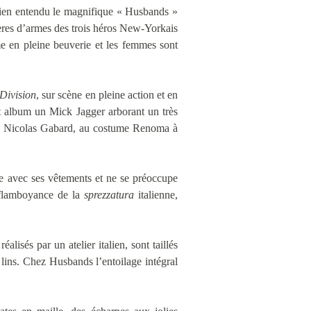
 bien entendu le magnifique « Husbands »
rères d’armes des trois héros New-Yorkais
e en pleine beuverie et les femmes sont
Division
, sur scène en pleine action et en
et album un Mick Jagger arborant un très
ise Nicolas Gabard, au costume Renoma à
se avec ses vêtements et ne se préoccupe
a flamboyance de la
sprezzatura
italienne,
lisés par un atelier italien, sont taillés
 lins. Chez Husbands l’entoilage intégral