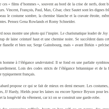
de ces « films d’hommes », souvent au bord de la crise de nerfs, dont
urs. Vincent, François, Paul, Max, César, chez Sautet sont les dignes f
eau le costume sombre, la chemise blanche et la cravate étroite, mêm
olantes. Pensez Gena Rowlands et Romy Schneider.
rd nous montre une photo qui l’inspire. Le charismatique leader de
Joy 
rap de laine ceinturé haut et une chemise noire. Se succèdent dans c
de flanelle et bien sur, Serge Gainsbourg, mais « avant Birkin » préc
d’un homme à l’élégance
understated
. Il se fond en une parfaite symbio
aturellement. Loin des codes stricts de l’élégance britannique et de l
typiquement français.
 Gabard propose ce qui se fait de mieux en demi mesure. Les costumes, réa
hers, JJ Hardy, Hields pour les laines ou encore Spence Bryson pour les
e et la longévité du vêtement, car ici on se construit une garde-robe.