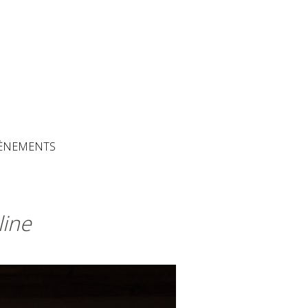
The Artisans
ÈNEMENTS
line