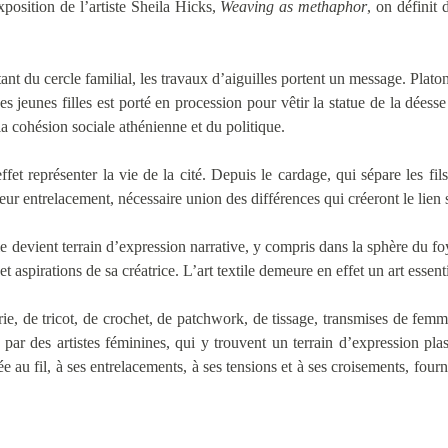
xposition de l’artiste Sheila Hicks,
Weaving as methaphor
, on définit 
rtant du cercle familial, les travaux d’aiguilles portent un message. Pla
s jeunes filles est porté en procession pour vêtir la statue de la déess
a cohésion sociale athénienne et du politique.
fet représenter la vie de la cité. Depuis le cardage, qui sépare les fi
eur entrelacement, nécessaire union des différences qui créeront le lien 
rie devient terrain d’expression narrative, y compris dans la sphère du foy
et aspirations de sa créatrice. L’art textile demeure en effet un art esse
rie, de tricot, de crochet, de patchwork, de tissage, transmises de f
 par des artistes féminines, qui y trouvent un terrain d’expression pla
e au fil, à ses entrelacements, à ses tensions et à ses croisements, four