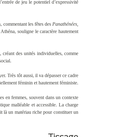
d’entrée de jeu le potentiel d’expressivité
ton, commentant les fêtes des
Panathénées,
e Athéna, souligne le caractère hautement
ls, créant des unités individuelles, comme
social.
er. Très tôt aussi, il va dépasser ce cadre
ntiellement féminin et hautement féministe.
emmes en femmes, souvent dans un contexte
stique malléable et accessible. La charge
nit là un matériau riche pour constituer un
Tissage