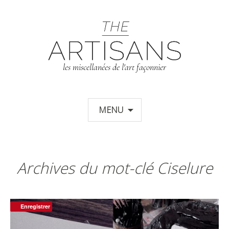
T
les miscellanées de l'art façonnier
Aller au contenu principal
MENU
Archives du mot-clé Ciselure
Enregistrer