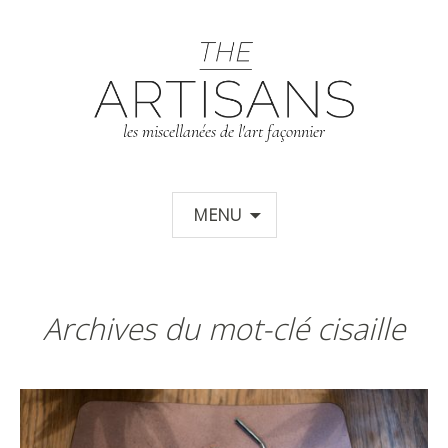
T
les miscellanées de l'art façonnier
Aller au contenu principal
MENU
Archives du mot-clé cisaille