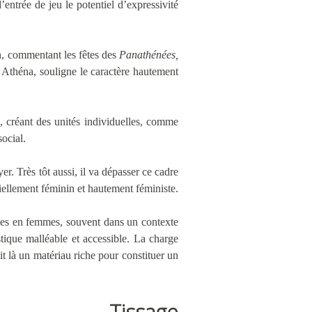
d’entrée de jeu le potentiel d’expressivité
ton, commentant les fêtes des
Panathénées,
e Athéna, souligne le caractère hautement
ls, créant des unités individuelles, comme
social.
er. Très tôt aussi, il va dépasser ce cadre
ntiellement féminin et hautement féministe.
emmes en femmes, souvent dans un contexte
stique malléable et accessible. La charge
nit là un matériau riche pour constituer un
Tissage