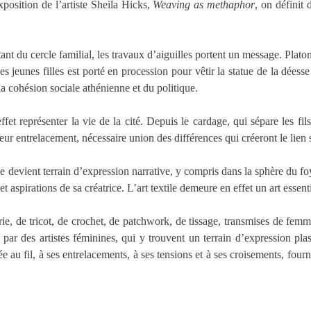
xposition de l’artiste Sheila Hicks,
Weaving as methaphor
, on définit 
rtant du cercle familial, les travaux d’aiguilles portent un message. Pla
s jeunes filles est porté en procession pour vêtir la statue de la déess
a cohésion sociale athénienne et du politique.
fet représenter la vie de la cité. Depuis le cardage, qui sépare les fi
eur entrelacement, nécessaire union des différences qui créeront le lien 
rie devient terrain d’expression narrative, y compris dans la sphère du foy
et aspirations de sa créatrice. L’art textile demeure en effet un art esse
rie, de tricot, de crochet, de patchwork, de tissage, transmises de f
 par des artistes féminines, qui y trouvent un terrain d’expression pla
e au fil, à ses entrelacements, à ses tensions et à ses croisements, four