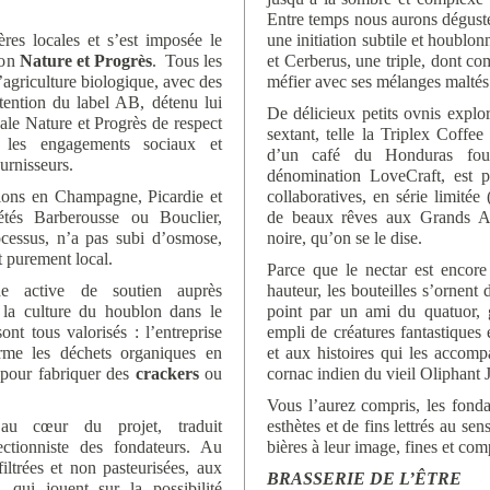
Entre temps nous aurons dégusté
ères locales et s’est imposée le
une initiation subtile et houblo
ion
Nature et Progrès
. Tous les
et Cerberus, une triple, dont c
’agriculture biologique, avec des
méfier avec ses mélanges maltés
tention du label AB, détenu lui
De délicieux petits ovnis explo
ale Nature et Progrès de respect
sextant, telle la Triplex Coffe
 les engagements sociaux et
d’un café du Honduras fo
urnisseurs.
dénomination LoveCraft, est p
tions en Champagne, Picardie et
collaboratives, en série limitée 
étés Barberousse ou Bouclier,
de beaux rêves aux Grands A
ocessus, n’a pas subi d’osmose,
noire, qu’on se le dise.
t purement local.
Parce que le nectar est encore
he active de soutien auprès
hauteur, les bouteilles s’ornent d
e la culture du houblon dans le
point par un ami du quatuor, g
nt tous valorisés : l’entreprise
empli de créatures fantastiques
orme les déchets organiques en
et aux histoires qui les accomp
s pour fabriquer des
crackers
ou
cornac indien du vieil Oliphant 
Vous l’aurez compris, les fonda
 au cœur du projet, traduit
esthètes et de fins lettrés au se
ectionniste des fondateurs. Au
bières à leur image, fines et com
iltrées et non pasteurisées, aux
BRASSERIE DE L’ÊTRE
, qui jouent sur la possibilité