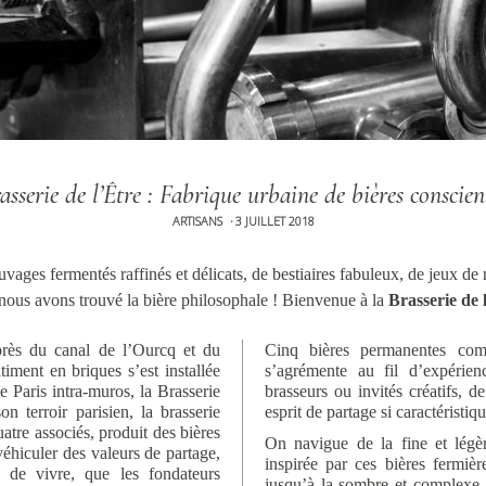
asserie de l’Être : Fabrique urbaine de bières conscien
ARTISANS
3 JUILLET 2018
•
vages fermentés raffinés et délicats, de bestiaires fabuleux, de jeux de 
 nous avons trouvé la bière philosophale ! Bienvenue à la
Brasserie de 
rès du canal de l’Ourcq et du
Cinq bières permanentes com
iment en briques s’est installée
s’agrémente au fil d’expérien
 Paris intra-muros, la Brasserie
brasseurs ou invités créatifs, d
 terroir parisien, la brasserie
esprit de partage si caractéristiq
tre associés, produit des bières
On navigue de la fine et légè
éhiculer des valeurs de partage,
inspirée par ces bières fermiè
e de vivre, que les fondateurs
jusqu’à la sombre et complexe 