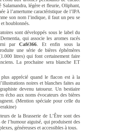
 Salamandra, légère et fleurie, Oliphant,
nnée à l’amertume caractéristique de l’IPA
omme son nom l’indique, il faut un peu se
 et houblonnés.
ratoires sont développés sous le label du
e Dementia, qui associe les aromes racés
urni par
Café366
. Et enfin sous la
roduite une série de bières éphémères
(1.000 litres) qui font certainement faire
nciens. La prochaine sera blanche ET
 plus apprécié quand le flacon est à la
’illustrations noires et blanches faites au
raphiste devenu tatoueur. Un bestiaire
 en écho aux noms évocateurs des bières
agnent. (Mention spéciale pour celle du
Jerakine)
teurs de la Brasserie de L’Être sont des
ns de l’humour aiguisé, qui produisent des
plexes, généreuses et accessibles à tous.