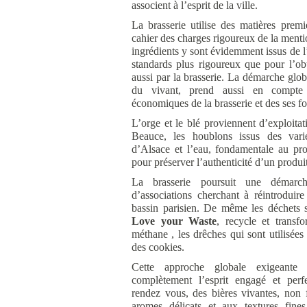
associent à l’esprit de la ville.
La brasserie utilise des matières premi
cahier des charges rigoureux de la ment
ingrédients y sont évidemment issus de l
standards plus rigoureux que pour l’ob
aussi par la brasserie. La démarche glob
du vivant, prend aussi en compte
économiques de la brasserie et des ses fo
L’orge et le blé proviennent d’exploita
Beauce, les houblons issus des vari
d’Alsace et l’eau, fondamentale au pr
pour préserver l’authenticité d’un produi
La brasserie poursuit une démarc
d’associations cherchant à réintroduir
bassin parisien. De même les déchets so
Love your Waste
, recycle et transf
méthane , les drêches qui sont utilisée
des cookies.
Cette approche globale exigeante
complètement l’esprit engagé et perf
rendez vous, des bières vivantes, non f
aromes délicats et aux textures fines