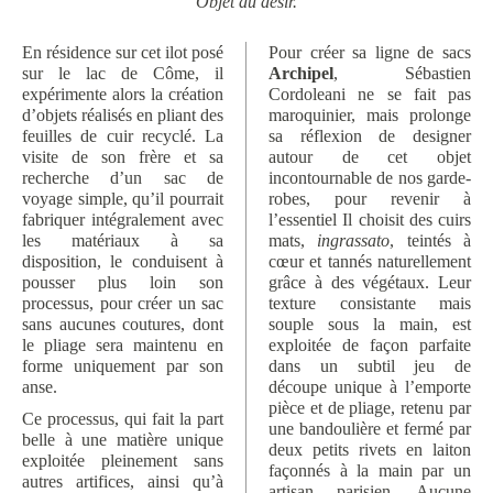
Objet du désir.
En résidence sur cet ilot posé
Pour créer sa ligne de sacs
sur le lac de Côme, il
Archipel
, Sébastien
expérimente alors la création
Cordoleani ne se fait pas
d’objets réalisés en pliant des
maroquinier, mais prolonge
feuilles de cuir recyclé. La
sa réflexion de designer
visite de son frère et sa
autour de cet objet
recherche d’un sac de
incontournable de nos garde-
voyage simple, qu’il pourrait
robes, pour revenir à
fabriquer intégralement avec
l’essentiel Il choisit des cuirs
les matériaux à sa
mats,
ingrassato
, teintés à
disposition, le conduisent à
cœur et tannés naturellement
pousser plus loin son
grâce à des végétaux. Leur
processus, pour créer un sac
texture consistante mais
sans aucunes coutures, dont
souple sous la main, est
le pliage sera maintenu en
exploitée de façon parfaite
forme uniquement par son
dans un subtil jeu de
anse.
découpe unique à l’emporte
pièce et de pliage, retenu par
Ce processus, qui fait la part
une bandoulière et fermé par
belle à une matière unique
deux petits rivets en laiton
exploitée pleinement sans
façonnés à la main par un
autres artifices, ainsi qu’à
artisan parisien. Aucune