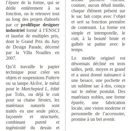
l’épure de la forme, qui se
couture, aucun détail inutile,
dédie entièrement à sa
chaque élément présent sur
fonction, on le retrouve tout
le sac fait corps avec l’objet
au long des projets élaborés
et sert sa fonction première
par ce
prolifique designer
de contenant. La forme est
industriel
formé à l’ENSCI
simple et intemporelle, le
et lauréat de multiples prix,
cuir, à la beauté brute et
dont le Grand Prix du Jury
galbée se patine avec le
de Design Parade, décerné
temps.
par la Villa Noailles en
2007.
Le modèle originel est
désormais décliné en trois
Qu’il travaille le papier
tailles, petit, moyen et grand
technique pour créer ses
et a aussi donné naissance à
objets et suspensions
Pattern
une besace, une pochette et
ou sa lampe
Alcôve
, le métal
un sublime sac à dos, conçu
pour le
Marchepied L
, édité
sur le même postulat. Des
par Tolix, ou déjà le cuir
matériaux nobles, une forme
pour sa chaise
Strates
, les
épurée, une fabrication
matériaux naturels sont
locale, une vision moderne et
traités en une seule pièce,
personnelle de l’accessoire,
façonnée et structurée,
promise à un bel avenir.
combinant pureté et
ingéniosité du dessin et