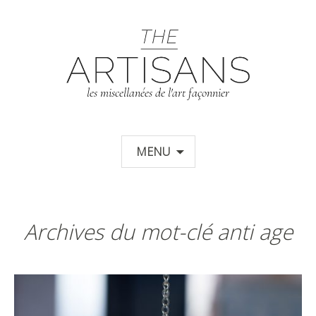
T
les miscellanées de l'art façonnier
Aller au contenu principal
MENU
Archives du mot-clé anti age