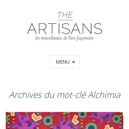
T
les miscellanées de l'art façonnier
Aller au contenu principal
MENU
Archives du mot-clé Alchimia